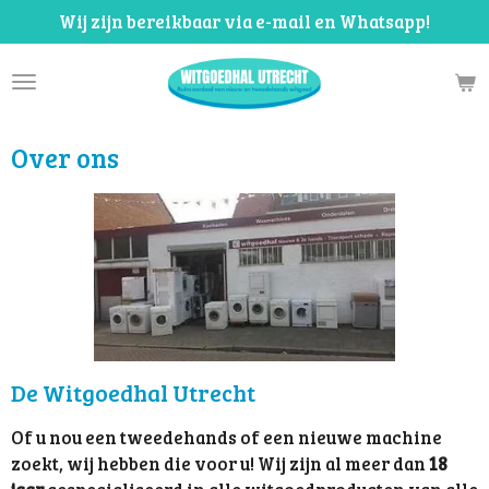
Wij zijn bereikbaar via e-mail en Whatsapp!
Ga
direct
naar
de
hoofdinhoud
Over ons
De Witgoedhal Utrecht
Of u nou een tweedehands of een nieuwe machine
zoekt, wij hebben die voor u! Wij zijn al meer dan
18