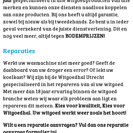
jaar
gespecialiseerd in alle witgoedproducten van alle
merken en kunnen onze diensten naadloos koppelen
aan onze producten. Bij ons heeft u altijd garantie,
zowel bij nieuw als bij tweedehands. Zo bent u in ieder
geval verzekerd van de juiste dienstverlening. Dit en
nog veel meer, altijd tegen
BODEMPRIJZEN!
Reparaties
Werkt uw wasmachine niet meer goed? Geeft de
dashboard van uw droger een error? Of lekt uw
koelkast? Wij zijn bij de Witgoedhal Utrecht
gespecialiseerd in het repareren van al uw witgoed.
Met meer dan 18 jaar ervaring binnen de witgoed
branche weten wij waar elk probleem aan ligt en
repareren dit meteen.
Kies voor kwaliteit, Kies voor
Witgoedhal. Uw witgoed werkt weer zoals het hoort!
Wilt u een reparatie aanvragen? Vul dan ons reparatie
aanvraag formulier in!