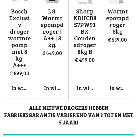
Bosch
LG.
Sharp
Warmt
Exclusi
Warmt
KDHCB8
epompd
v
epompd
S7PW91
roger
droger
roger |
BX
8kg
warmte
A++ | 8
Conden
€ 539,00
pomp
kg.
sdroger
met 8
8kg B
€ 649,00
kg.
€ 499,00
A+++
€ 899,00
In winkelwagen
In winkelwagen
In winkelwagen
In winkel
ALLE NIEUWE DROGERS HEBBEN
FABRIEKSGARANTIE VARIEREND VAN 2 TOT EN MET
5 JAAR!