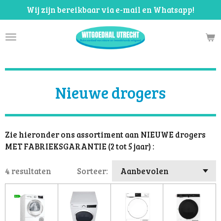
Wij zijn bereikbaar via e-mail en Whatsapp!
Ga
direct
naar
de
hoofdinhoud
Nieuwe drogers
Zie hieronder ons assortiment aan NIEUWE drogers
MET FABRIEKSGARANTIE (2 tot 5 jaar) :
4 resultaten
Sorteer: