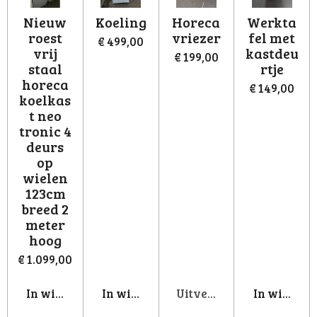
Nieuw
Koeling
Horeca
Werkta
roest
vriezer
fel met
€ 499,00
vrij
kastdeu
€ 199,00
staal
rtje
horeca
€ 149,00
koelkas
t neo
tronic 4
deurs
op
wielen
123cm
breed 2
meter
hoog
€ 1.099,00
In winkelwagen
In winkelwagen
Uitverkocht
In winkel