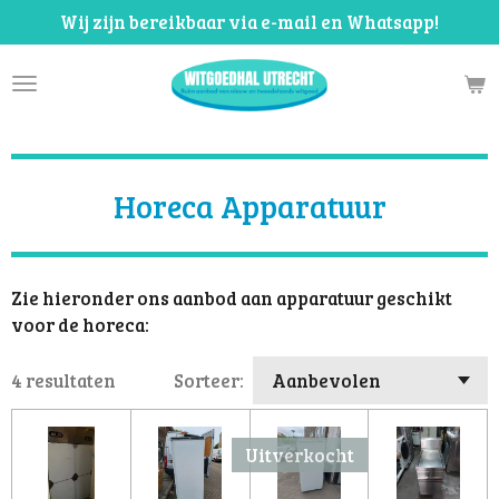
Wij zijn bereikbaar via e-mail en Whatsapp!
Ga
direct
naar
de
hoofdinhoud
Horeca Apparatuur
Zie hieronder ons aanbod aan apparatuur geschikt
voor de horeca:
4 resultaten
Sorteer:
Uitverkocht