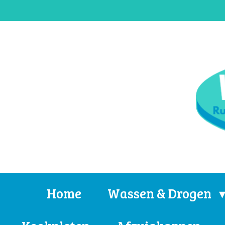
Ga
direct
naar
de
hoofdinhoud
Home
Wassen & Drogen