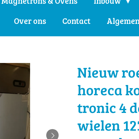
Magnetrons & Ovens
Inbouw
Over ons
Contact
Algemen
Nieuw roe
horeca ko
tronic 4 
wielen 12