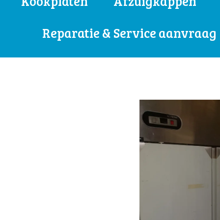
Kookplaten
Afzuigkappen
Reparatie & Service aanvraag