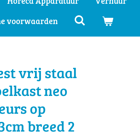
Horeca Apparatuur
Verhuur
e voorwaarden
st vrij staal
elkast neo
deurs op
3cm breed 2