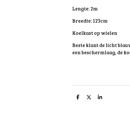
Lengte: 2m
Breedte: 123cm
Koelkast op wielen
Beste klant de licht bla
een beschermlaag, de koel
D
D
S
e
e
h
l
e
a
e
l
r
n
e