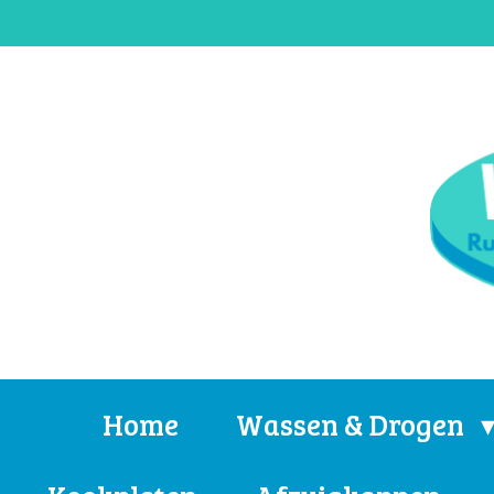
Ga
direct
naar
de
hoofdinhoud
Home
Wassen & Drogen