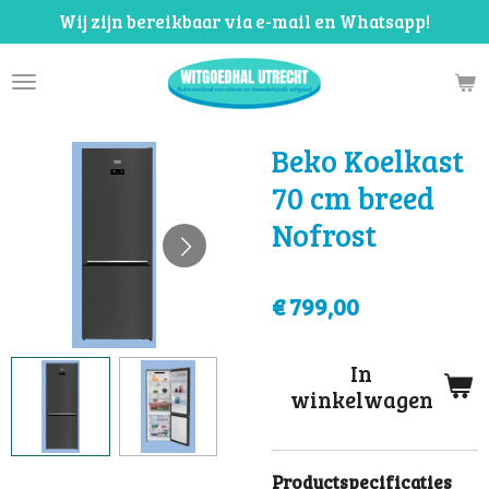
Wij zijn bereikbaar via e-mail en Whatsapp!
Ga
direct
naar
de
hoofdinhoud
Beko Koelkast
70 cm breed
Nofrost
€ 799,00
In
winkelwagen
Productspecificaties