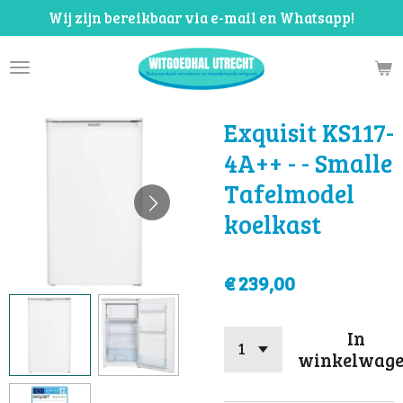
Wij zijn bereikbaar via e-mail en Whatsapp!
Ga
direct
naar
de
hoofdinhoud
Exquisit KS117-
4A++ - - Smalle
Tafelmodel
koelkast
€ 239,00
In
winkelwag