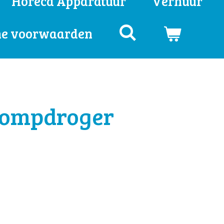
Horeca Apparatuur
Verhuur
e voorwaarden
ompdroger