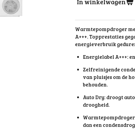
In winkelwagen
Warmtepompdroger met 
A+++. Topprestaties geg
energieverbruik geduren
Energielabel A+++: e
Zelfreinigende conde
van pluisjes om de h
behouden.
Auto Dry: droogt aut
droogheid.
Warmtepompdroger: 
dan een condensdrog