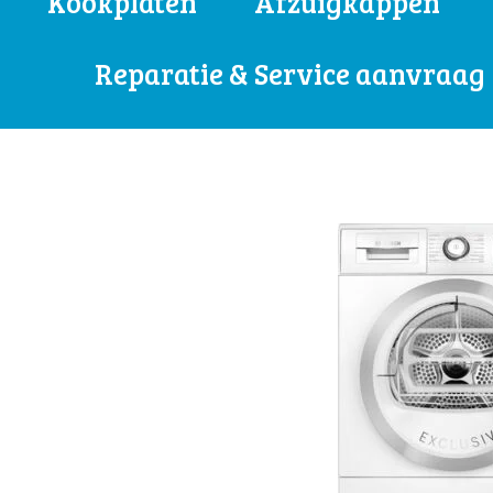
Kookplaten
Afzuigkappen
Reparatie & Service aanvraag