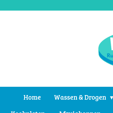
Ga
direct
naar
de
hoofdinhoud
Home
Wassen & Drogen