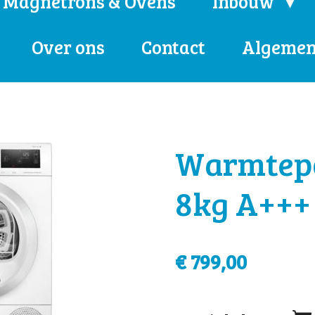
Magnetrons & Ovens
Inbouw
Over ons
Contact
Algemen
Warmtep
8kg A+++
€ 799,00