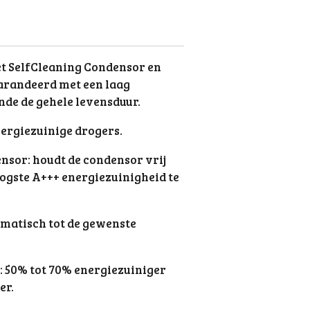
SelfCleaning Condensor en
arandeerd met een laag
de de gehele levensduur.
nergiezuinige drogers.
nsor: houdt de condensor vrij
oogste A+++ energiezuinigheid te
omatisch tot de gewenste
50% tot 70% energiezuiniger
er.