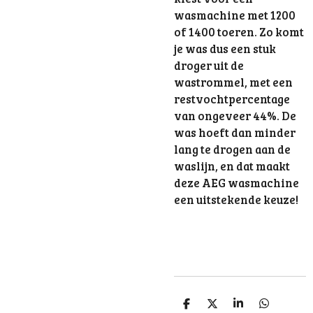
wasmachine met 1200
of 1400 toeren. Zo komt
je was dus een stuk
droger uit de
wastrommel, met een
restvochtpercentage
van ongeveer 44%. De
was hoeft dan minder
lang te drogen aan de
waslijn, en dat maakt
deze AEG wasmachine
een uitstekende keuze!
D
D
S
D