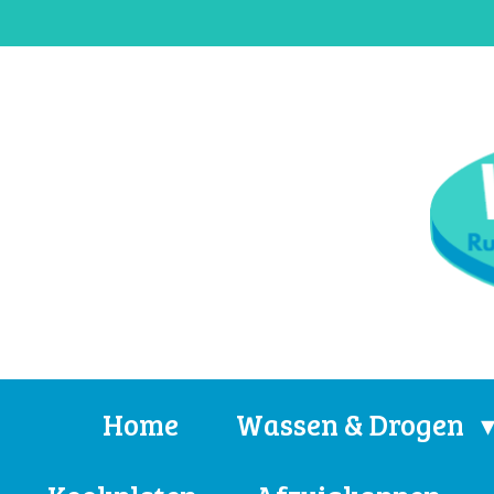
Ga
direct
naar
de
hoofdinhoud
Home
Wassen & Drogen