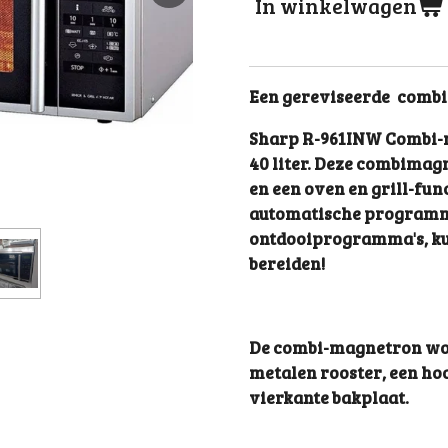
In winkelwagen
Een gereviseerde combi
Sharp R-961INW Combi-
40 liter. Deze combimag
en een oven en grill-func
automatische programm
ontdooiprogramma's, kun
bereiden!
De combi-magnetron wor
metalen rooster, een ho
vierkante bakplaat.