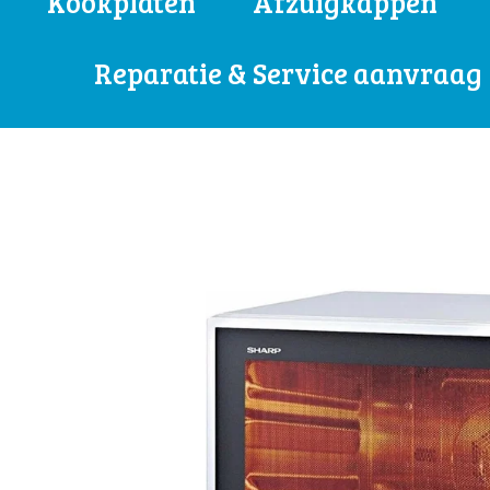
Kookplaten
Afzuigkappen
Reparatie & Service aanvraag