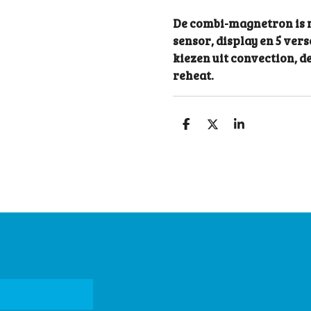
De combi-magnetron is m
sensor, display en 5 vers
kiezen uit convection, d
reheat.
D
D
S
e
e
h
l
e
a
e
l
r
n
e