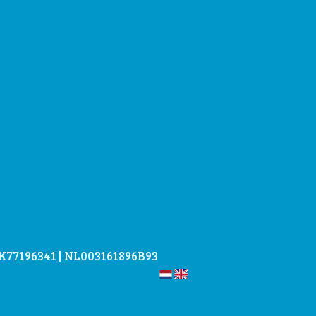
KVK77196341 | NL003161896B93