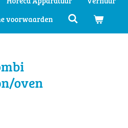
Horeca Apparatuur
Verhuur
e voorwaarden
combi
on/oven