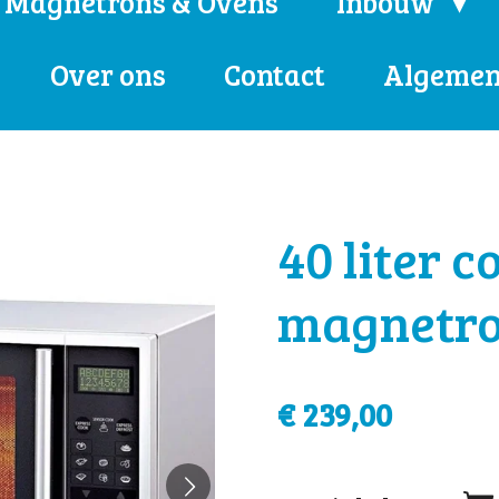
Magnetrons & Ovens
Inbouw
Over ons
Contact
Algemen
40 liter 
magnetr
€ 239,00