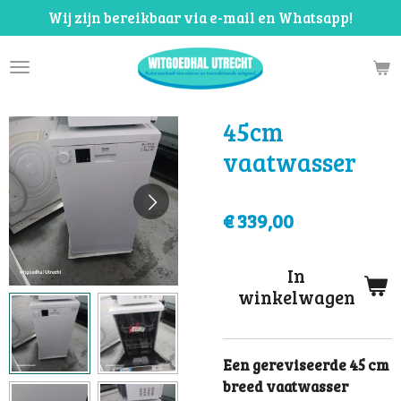
Wij zijn bereikbaar via e-mail en Whatsapp!
Ga
direct
naar
de
hoofdinhoud
45cm
vaatwasser
€ 339,00
In
winkelwagen
Een gereviseerde 45 cm
breed vaatwasser