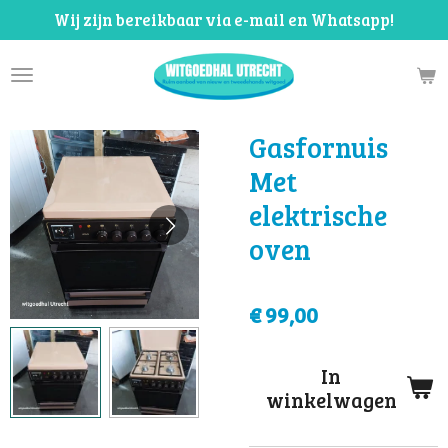
Wij zijn bereikbaar via e-mail en Whatsapp!
Ga
direct
naar
de
hoofdinhoud
Gasfornuis
Met
elektrische
oven
€ 99,00
In
winkelwagen