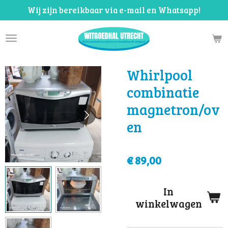
Wij zijn bereikbaar via e-mail en Whatsapp!
Ga
direct
naar
de
hoofdinhoud
Whirlpool
combinatie
magnetron/ov
en
€ 89,00
In
winkelwagen