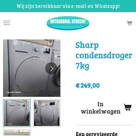
Wij zijn bereikbaar via e-mail en Whatsapp!
Ga
direct
naar
de
hoofdinhoud
Sharp
condensdroger
7kg
€ 249,00
In
winkelwagen
Een gereviseerde