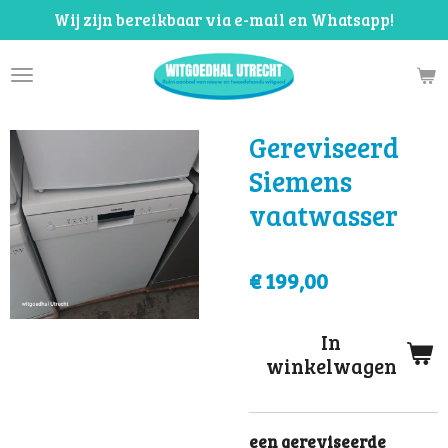
Wij zijn bereikbaar via e-mail en Whatsapp!
Ga
direct
naar
de
hoofdinhoud
Gereviseerd
Siemens
vaatwasser
€ 199,00
In
winkelwagen
een gereviseerde