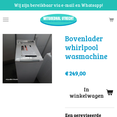
Wij zijn bereikbaar via e-mail en Whatsapp!
Ga
direct
naar
de
hoofdinhoud
Bovenlader
whirlpool
wasmachine
€ 249,00
In
winkelwagen
Een gereviseerde