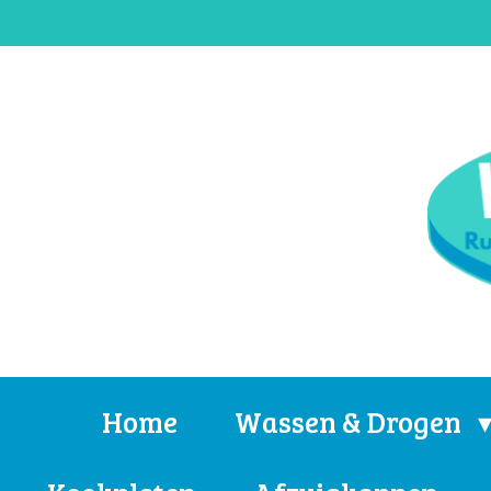
Ga
direct
naar
de
hoofdinhoud
Home
Wassen & Drogen