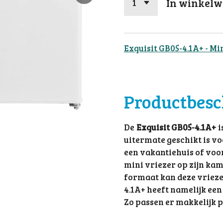
In winkel
Exquisit GB05-4.1A+ - Mi
Productbesc
De
Exquisit GB05-4.1A+
i
uitermate geschikt is vo
een vakantiehuis of voo
mini vriezer op zijn kam
formaat kan deze vriezer
4.1A+ heeft namelijk een 
Zo passen er makkelijk pi