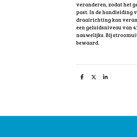
veranderen, zodat het g
past. In de handleiding vi
draairichting kan vera
een geluidsniveau van 41
nauwelijks. Bij stroomuit
bewaard.
D
D
S
e
e
h
l
e
a
e
l
r
n
e