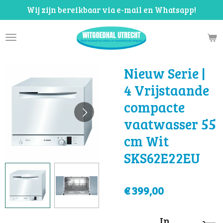
Wij zijn bereikbaar via e-mail en Whatsapp!
Ga
direct
naar
de
hoofdinhoud
Nieuw Serie |
4 Vrijstaande
compacte
vaatwasser 55
cm Wit
SKS62E22EU
€ 399,00
In