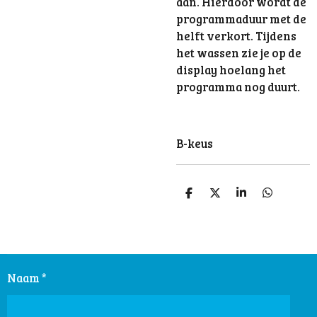
aan. Hierdoor wordt de
programmaduur met de
helft verkort. Tijdens
het wassen zie je op de
display hoelang het
programma nog duurt.
B-keus
D
D
S
D
e
e
h
e
l
e
a
l
e
l
r
e
n
e
n
Naam *