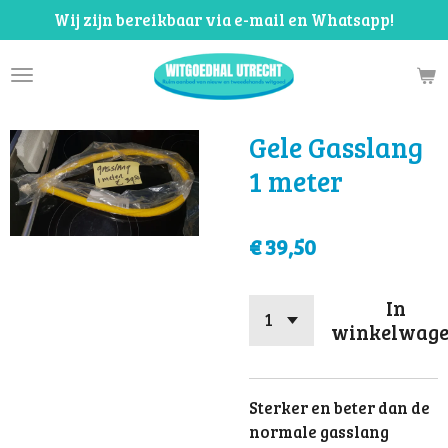
Wij zijn bereikbaar via e-mail en Whatsapp!
Ga
direct
naar
de
hoofdinhoud
Gele Gasslang
1 meter
€ 39,50
In
winkelwag
Sterker en beter dan de
normale gasslang