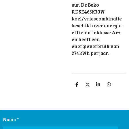
uur. De Beko
RDSE465K30W
koel/vriescombinatie
beschikt over energie-
efficiëntieklasse A++
en heeft een
energieverbruik van
274kWh per jaar.
D
D
S
D
e
e
h
e
l
e
a
l
e
l
r
e
n
e
n
Naam *