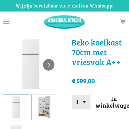
Wij zijn bereikbaar via e-mail en Whatsapp!
Ga
direct
naar
de
hoofdinhoud
Beko koelkast
70cm met
vriesvak A++
€ 599,00
In
winkelwag