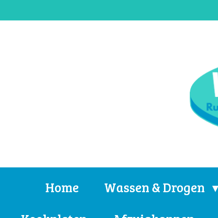
Ga
direct
naar
de
hoofdinhoud
Home
Wassen & Drogen