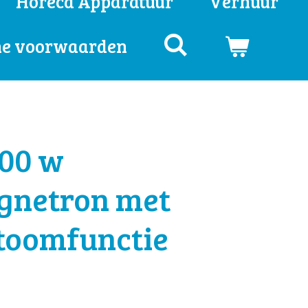
Horeca Apparatuur
Verhuur
e voorwaarden
900 w
netron met
 stoomfunctie