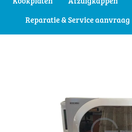
Kookplaten
Afzuigkappen
Reparatie & Service aanvraag