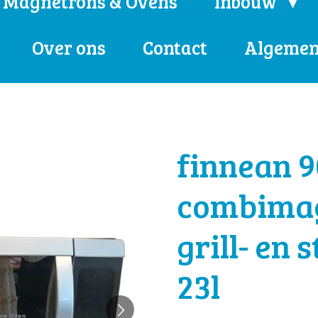
Magnetrons & Ovens
Inbouw
Over ons
Contact
Algemen
finnean 
combimag
grill- en
23l