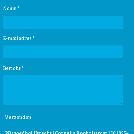
Naam *
E-mailadres *
Bericht *
Verzenden
Witgoedhal Utrecht | Cornelis Roobolstraat 150 | 3554