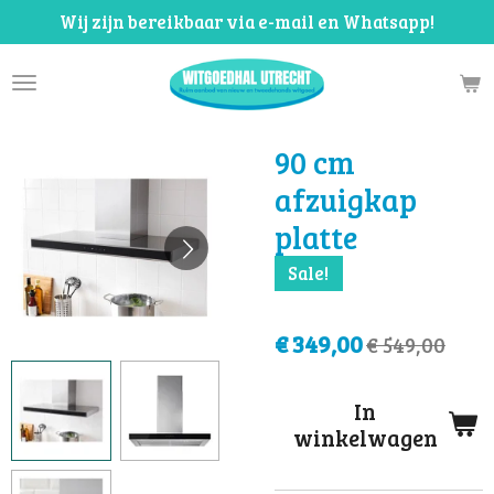
Wij zijn bereikbaar via e-mail en Whatsapp!
Ga
direct
naar
de
hoofdinhoud
90 cm
afzuigkap
platte
Sale!
€ 349,00
€ 549,00
In
winkelwagen