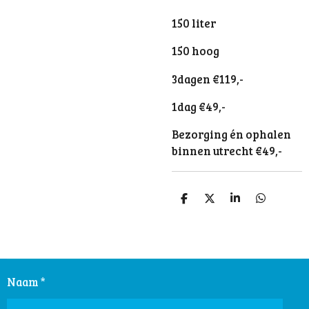
150 liter
150 hoog
3dagen €119,-
1dag €49,-
Bezorging én ophalen
binnen utrecht €49,-
D
D
S
D
e
e
h
e
l
e
a
l
e
l
r
e
n
e
n
Naam *