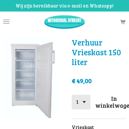
Wij zijn bereikbaar via e-mail en Whatsapp!
Ga
direct
naar
de
hoofdinhoud
Verhuur
Vrieskast 150
liter
€ 49,00
In
winkelwag
Vrieskast