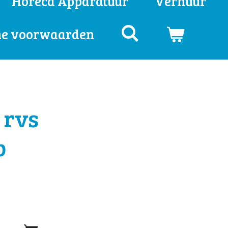
Horeca Apparatuur
Verhuur
e voorwaarden
 rvs
p