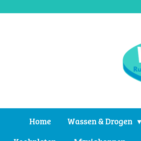
Ga
direct
naar
de
hoofdinhoud
Home
Wassen & Drogen