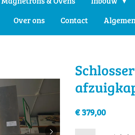
Magnetrons & Ovens
Inbouw
Over ons
Contact
Algemen
Schlosser
afzuigka
€ 379,00