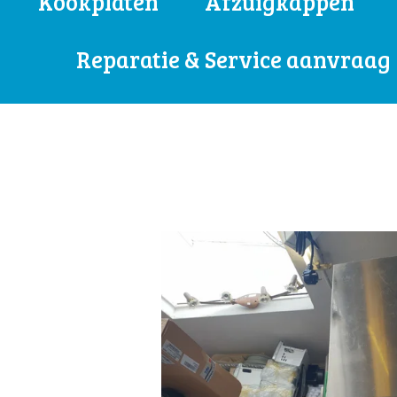
Kookplaten
Afzuigkappen
Reparatie & Service aanvraag