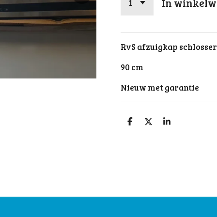
In winkel
RvS afzuigkap schlosse
90 cm
Nieuw met garantie
D
D
S
e
e
h
l
e
a
e
l
r
n
e