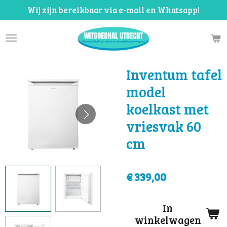
Wij zijn bereikbaar via e-mail en Whatsapp!
Ga
direct
naar
de
hoofdinhoud
Inventum tafel
model
koelkast met
vriesvak 60
cm
€ 339,00
In
winkelwagen