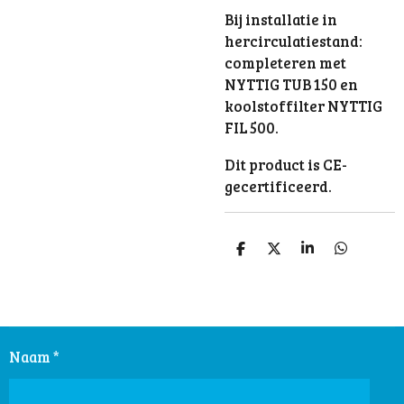
Bij installatie in
hercirculatiestand:
completeren met
NYTTIG TUB 150 en
koolstoffilter NYTTIG
FIL 500.
Dit product is CE-
gecertificeerd.
D
D
S
D
e
e
h
e
l
e
a
l
e
l
r
e
n
e
n
Naam *