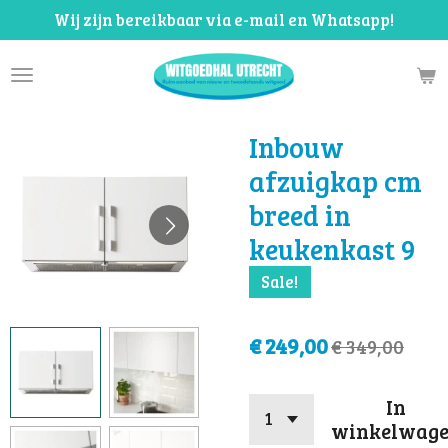
Wij zijn bereikbaar via e-mail en Whatsapp!
Ga
direct
naar
de
hoofdinhoud
Inbouw
afzuigkap cm
breed in
keukenkast 9
Sale!
€ 249,00
€ 349,00
In
winkelwag