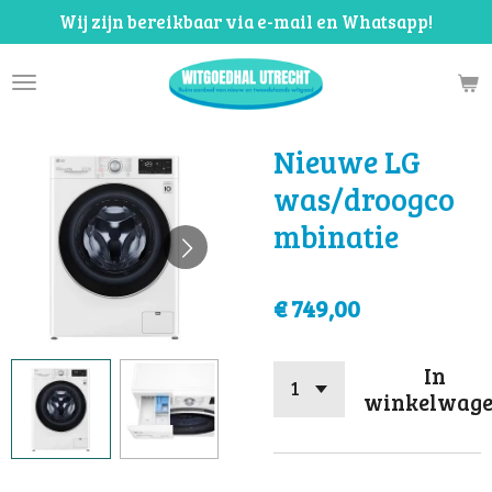
Wij zijn bereikbaar via e-mail en Whatsapp!
Ga
direct
naar
de
hoofdinhoud
Nieuwe LG
was/droogco
mbinatie
€ 749,00
In
winkelwag