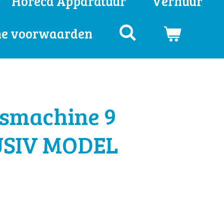
Horeca Apparatuur
Verhuur
e voorwaarden
smachine 9
USIV MODEL