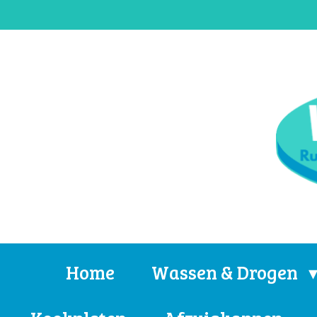
Ga
direct
naar
de
hoofdinhoud
Home
Wassen & Drogen