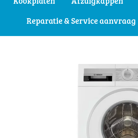
Kookplaten
Afzuigkappen
Reparatie & Service aanvraag