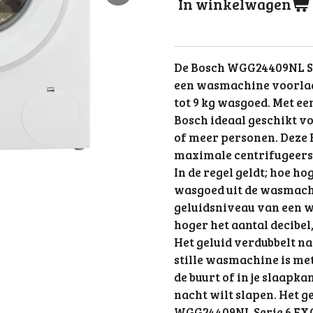
In winkelwagen
De Bosch WGG24409NL S
een wasmachine voorlad
tot 9 kg wasgoed. Met ee
Bosch ideaal geschikt v
of meer personen. Deze
maximale centrifugeers
In de regel geldt; hoe ho
wasgoed uit de wasmachi
geluidsniveau van een 
hoger het aantal decibel
Het geluid verdubbelt nam
stille wasmachine is met
de buurt of in je slaapka
nacht wilt slapen. Het 
WGG24409NL Serie 6 EX