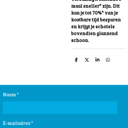
maal sneller* zijn. Dit
kan je tot 70%* van je
kostbare tijd besparen
en krijgt je schotels
bovendien glanzend
schoon.
D
D
S
D
e
e
h
e
l
e
a
l
e
l
r
e
n
e
n
Naam *
E-mailadres *