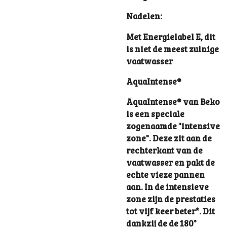
Nadelen:
Met Energielabel E, dit
is niet de meest zuinige
vaatwasser
AquaIntense®
AquaIntense® van Beko
is een speciale
zogenaamde "intensive
zone". Deze zit aan de
rechterkant van de
vaatwasser en pakt de
echte vieze pannen
aan. In de intensieve
zone zijn de prestaties
tot vijf keer beter*. Dit
dankzij de de 180°