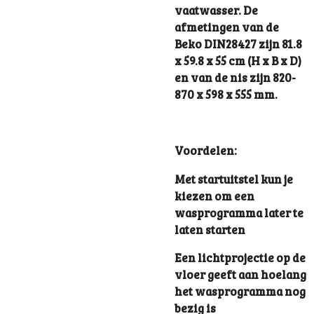
vaatwasser. De
afmetingen van de
Beko DIN28427 zijn 81.8
x 59.8 x 55 cm (H x B x D)
en van de nis zijn 820-
870 x 598 x 555 mm.
Voordelen:
Met startuitstel kun je
kiezen om een
wasprogramma later te
laten starten
Een lichtprojectie op de
vloer geeft aan hoelang
het wasprogramma nog
bezig is