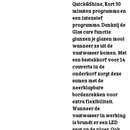
Quick&Shine, Kort 30
minuten programma en
een intensief
programma. Dankzij de
Glas care functie
glanzen je glazen mooi
wanneer ze uit de
vaatwasser komen. Met
een bestekkorf voor 14
couverts in de
onderkorf zorgt deze
samen met de
neerklapbare
bordenrekken voor
extra flexibiliteit.
Wanneer de
vaatwasser in werking
is brandt er een LED
spot op de vloer. Ook