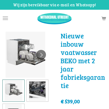
Wij zijn bereikbaar via e-mail en Whatsapp!
Ga
direct
naar
de
hoofdinhoud
Nieuwe
inbouw
vaatwasser
BEKO met 2
jaar
fabrieksgaran
tie
€ 539,00