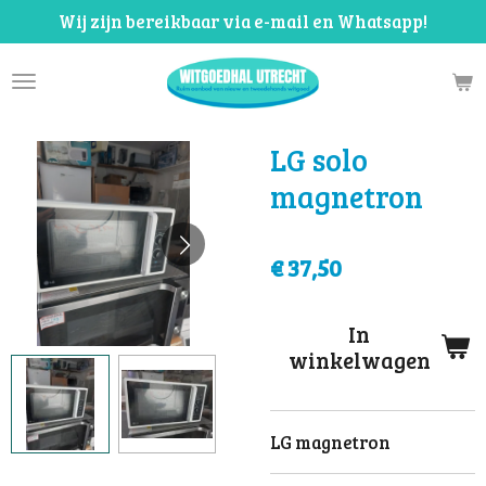
Wij zijn bereikbaar via e-mail en Whatsapp!
Ga
direct
naar
de
hoofdinhoud
LG solo
magnetron
€ 37,50
In
winkelwagen
LG magnetron