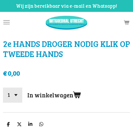
Wij zijn bereikbaar via e-mail en Whatsapp!
Ga
direct
naar
de
hoofdinhoud
2e HANDS DROGER NODIG KLIK OP
TWEEDE HANDS
€ 0,00
In winkelwagen
D
D
S
D
e
e
h
e